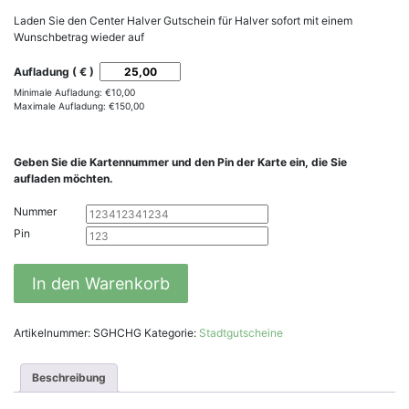
Laden Sie den Center Halver Gutschein für Halver sofort mit einem
Wunschbetrag wieder auf
Aufladung ( € )
Minimale Aufladung:
€
10,00
Maximale Aufladung:
€
150,00
Geben Sie die Kartennummer und den Pin der Karte ein, die Sie
aufladen möchten.
Nummer
Pin
Center
In den Warenkorb
Halver
Gutschein
Aufladung
Artikelnummer:
SGHCHG
Kategorie:
Stadtgutscheine
Menge
Beschreibung