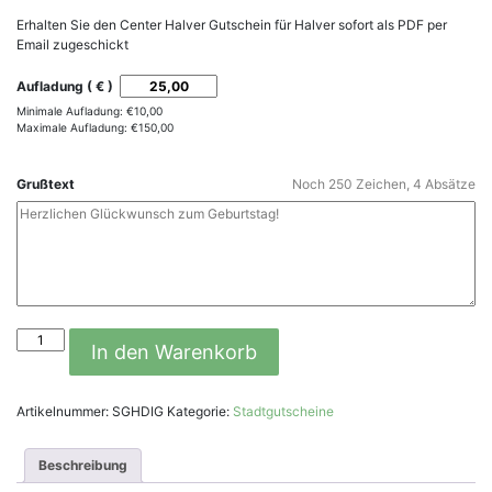
Erhalten Sie den Center Halver Gutschein für Halver sofort als PDF per
Email zugeschickt
Aufladung ( € )
Minimale Aufladung:
€
10,00
Maximale Aufladung:
€
150,00
Grußtext
Noch
250
Zeichen,
4
Absätze
Center
In den Warenkorb
Halver
Gutschein
Download
Artikelnummer:
SGHDIG
Kategorie:
Stadtgutscheine
Menge
Beschreibung